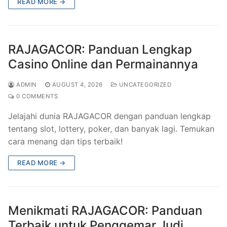
READ MORE →
RAJAGACOR: Panduan Lengkap
Casino Online dan Permainannya
ADMIN
AUGUST 4, 2026
UNCATEGORIZED
0 COMMENTS
Jelajahi dunia RAJAGACOR dengan panduan lengkap
tentang slot, lottery, poker, dan banyak lagi. Temukan
cara menang dan tips terbaik!
READ MORE →
Menikmati RAJAGACOR: Panduan
Terbaik untuk Penggemar Judi