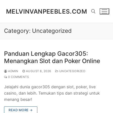
Skip
to
MELVINVANPEEBLES.COM
content
Category:
Uncategorized
Search for:
Panduan Lengkap Gacor305:
Menangkan Slot dan Poker Online
ADMIN
AUGUST 8, 2026
UNCATEGORIZED
0 COMMENTS
Jelajahi dunia gacor305 dengan slot, poker, live
casino, dan lebih. Temukan tips dan strategi untuk
menang besar!
READ MORE →