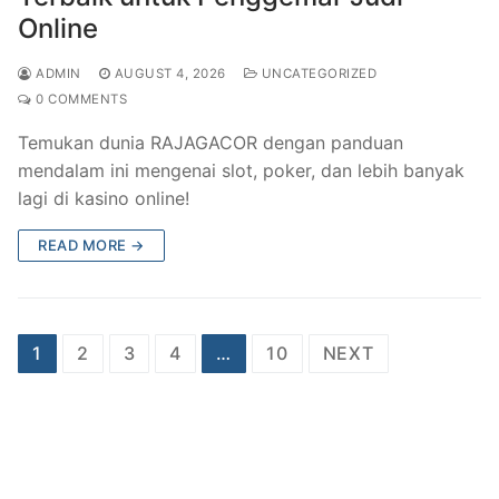
Online
ADMIN
AUGUST 4, 2026
UNCATEGORIZED
0 COMMENTS
Temukan dunia RAJAGACOR dengan panduan
mendalam ini mengenai slot, poker, dan lebih banyak
lagi di kasino online!
READ MORE →
Posts
1
2
3
4
…
10
NEXT
pagination