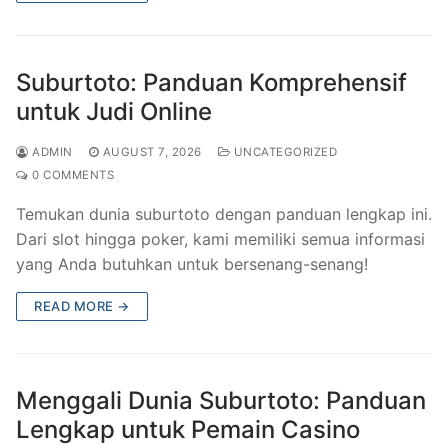
Suburtoto: Panduan Komprehensif
untuk Judi Online
ADMIN
AUGUST 7, 2026
UNCATEGORIZED
0 COMMENTS
Temukan dunia suburtoto dengan panduan lengkap ini.
Dari slot hingga poker, kami memiliki semua informasi
yang Anda butuhkan untuk bersenang-senang!
READ MORE →
Menggali Dunia Suburtoto: Panduan
Lengkap untuk Pemain Casino