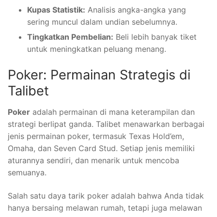
Kupas Statistik:
Analisis angka-angka yang
sering muncul dalam undian sebelumnya.
Tingkatkan Pembelian:
Beli lebih banyak tiket
untuk meningkatkan peluang menang.
Poker: Permainan Strategis di
Talibet
Poker
adalah permainan di mana keterampilan dan
strategi berlipat ganda. Talibet menawarkan berbagai
jenis permainan poker, termasuk Texas Hold’em,
Omaha, dan Seven Card Stud. Setiap jenis memiliki
aturannya sendiri, dan menarik untuk mencoba
semuanya.
Salah satu daya tarik poker adalah bahwa Anda tidak
hanya bersaing melawan rumah, tetapi juga melawan