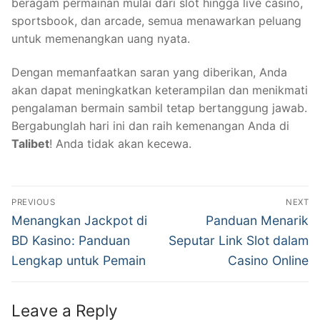
beragam permainan mulai dari slot hingga live casino,
sportsbook, dan arcade, semua menawarkan peluang
untuk memenangkan uang nyata.
Dengan memanfaatkan saran yang diberikan, Anda
akan dapat meningkatkan keterampilan dan menikmati
pengalaman bermain sambil tetap bertanggung jawab.
Bergabunglah hari ini dan raih kemenangan Anda di
Talibet
! Anda tidak akan kecewa.
Post
PREVIOUS
NEXT
navigation
Previous
Next
Menangkan Jackpot di
Panduan Menarik
post:
post:
BD Kasino: Panduan
Seputar Link Slot dalam
Lengkap untuk Pemain
Casino Online
Leave a Reply