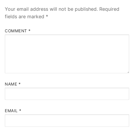
Your email address will not be published.
Required
fields are marked
*
COMMENT
*
NAME
*
EMAIL
*