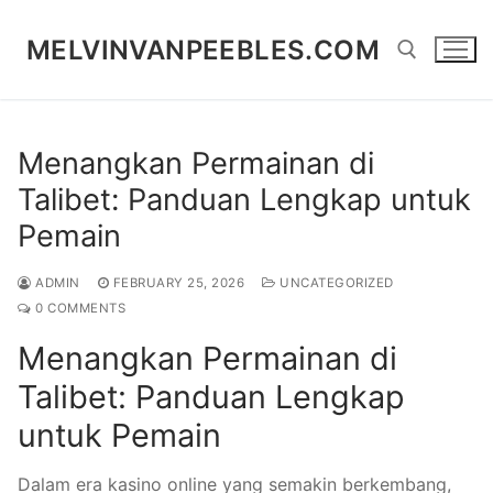
Skip
to
MELVINVANPEEBLES.COM
content
Search for:
Menangkan Permainan di
Talibet: Panduan Lengkap untuk
Pemain
ADMIN
FEBRUARY 25, 2026
UNCATEGORIZED
0 COMMENTS
Menangkan Permainan di
Talibet: Panduan Lengkap
untuk Pemain
Dalam era kasino online yang semakin berkembang,