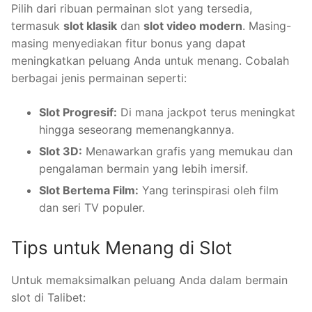
Pilih dari ribuan permainan slot yang tersedia,
termasuk
slot klasik
dan
slot video modern
. Masing-
masing menyediakan fitur bonus yang dapat
meningkatkan peluang Anda untuk menang. Cobalah
berbagai jenis permainan seperti:
Slot Progresif:
Di mana jackpot terus meningkat
hingga seseorang memenangkannya.
Slot 3D:
Menawarkan grafis yang memukau dan
pengalaman bermain yang lebih imersif.
Slot Bertema Film:
Yang terinspirasi oleh film
dan seri TV populer.
Tips untuk Menang di Slot
Untuk memaksimalkan peluang Anda dalam bermain
slot di Talibet: