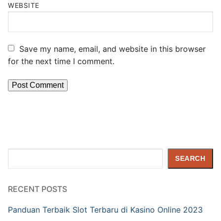
WEBSITE
Save my name, email, and website in this browser
for the next time I comment.
Search
SEARCH
RECENT POSTS
Panduan Terbaik Slot Terbaru di Kasino Online 2023