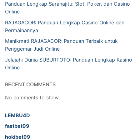
Panduan Lengkap Saranajitu: Slot, Poker, dan Casino
Online
RAJAGACOR: Panduan Lengkap Casino Online dan
Permainannya
Menikmati RAJAGACOR: Panduan Terbaik untuk
Penggemar Judi Online
Jelajahi Dunia SUBURTOTO: Panduan Lengkap Kasino
Online
RECENT COMMENTS
No comments to show.
LEMBU4D
fastbet99
hokibet99