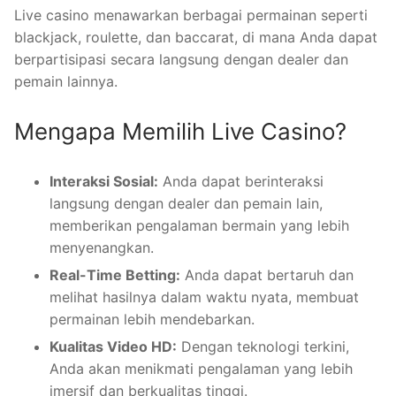
Live casino menawarkan berbagai permainan seperti
blackjack, roulette, dan baccarat, di mana Anda dapat
berpartisipasi secara langsung dengan dealer dan
pemain lainnya.
Mengapa Memilih Live Casino?
Interaksi Sosial:
Anda dapat berinteraksi
langsung dengan dealer dan pemain lain,
memberikan pengalaman bermain yang lebih
menyenangkan.
Real-Time Betting:
Anda dapat bertaruh dan
melihat hasilnya dalam waktu nyata, membuat
permainan lebih mendebarkan.
Kualitas Video HD:
Dengan teknologi terkini,
Anda akan menikmati pengalaman yang lebih
imersif dan berkualitas tinggi.