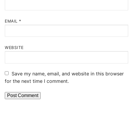
EMAIL
*
WEBSITE
Save my name, email, and website in this browser
for the next time I comment.