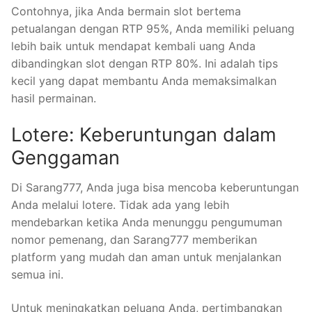
Contohnya, jika Anda bermain slot bertema
petualangan dengan RTP 95%, Anda memiliki peluang
lebih baik untuk mendapat kembali uang Anda
dibandingkan slot dengan RTP 80%. Ini adalah tips
kecil yang dapat membantu Anda memaksimalkan
hasil permainan.
Lotere: Keberuntungan dalam
Genggaman
Di Sarang777, Anda juga bisa mencoba keberuntungan
Anda melalui lotere. Tidak ada yang lebih
mendebarkan ketika Anda menunggu pengumuman
nomor pemenang, dan Sarang777 memberikan
platform yang mudah dan aman untuk menjalankan
semua ini.
Untuk meningkatkan peluang Anda, pertimbangkan